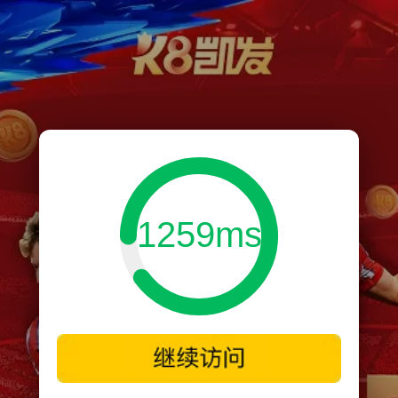
1259ms